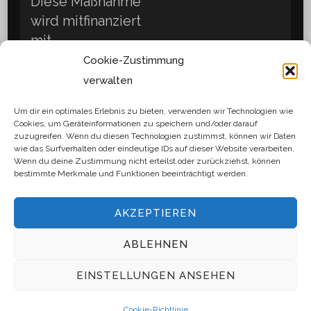
Diese Maßnahme
wird mitfinanziert
mit
Steuermitteln
Cookie-Zustimmung
des vom
verwalten
Sächsischen
Um dir ein optimales Erlebnis zu bieten, verwenden wir Technologien wie
Landtag
Cookies, um Geräteinformationen zu speichern und/oder darauf
beschlossenen
zuzugreifen. Wenn du diesen Technologien zustimmst, können wir Daten
wie das Surfverhalten oder eindeutige IDs auf dieser Website verarbeiten.
Haushaltes.
Wenn du deine Zustimmung nicht erteilst oder zurückziehst, können
bestimmte Merkmale und Funktionen beeinträchtigt werden.
AKZEPTIEREN
© Copyright 2026
LAMARA
. Alle Rechte
ABLEHNEN
vorbehalten.
Blossom Travel | Entwickelt
EINSTELLUNGEN ANSEHEN
von
Blossom Themes
. Präsentiert von
WordPress
.
Datenschutzerklärung
Cookie-Richtlinie