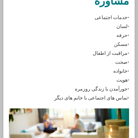
مشاوره
خدمات اجتماعی•
لسان•
حرفه•
مسکن•
مراقبت از اطفال•
صحت•
خانواده•
هویت•
جورآمدن با زندگی روزمره•
تماس های اجتماعی با خانم های دیگر•