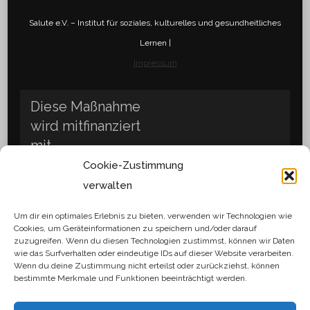
Salute e.V. – Institut für soziales, kulturelles und gesundheitliches
Lernen |
Impressum
Diese Maßnahme
wird mitfinanziert
mit
Steuermitteln
Cookie-Zustimmung
des vom
verwalten
Sächsischen
Um dir ein optimales Erlebnis zu bieten, verwenden wir Technologien wie
Landtag
Cookies, um Geräteinformationen zu speichern und/oder darauf
beschlossenen
zuzugreifen. Wenn du diesen Technologien zustimmst, können wir Daten
wie das Surfverhalten oder eindeutige IDs auf dieser Website verarbeiten.
Haushaltes.
Wenn du deine Zustimmung nicht erteilst oder zurückziehst, können
bestimmte Merkmale und Funktionen beeinträchtigt werden.