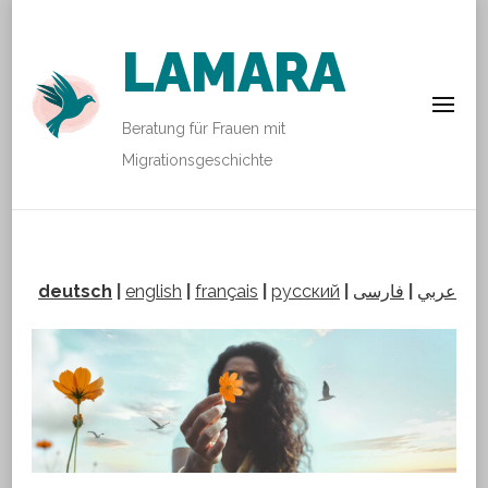
LAMARA
Beratung für Frauen mit
Migrationsgeschichte
deutsch
|
english
|
français
|
русский
|
فارسی
|
عربي